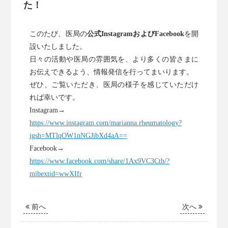
た！
当科の紹介
このたび、医局の
公式InstagramおよびFacebook
を開
診療案内
設いたしました。
日々の活動や医局の雰囲気を、より多くの皆さまに
入局・研修案内
お伝えできるよう、情報発信を行ってまいります。
ぜひ、ご覧いただき、医局の様子を感じていただけ
診療・研究実績
れば幸いです。
Instagram→
地域・医療連携
https://www.instagram.com/marianna.rheumatology?
igsh=MTlqOW1nNGJibXd4aA==
Facebook→
同門会ページ
https://www.facebook.com/share/1Ax9VC3Ctb/?
mibextid=wwXIfr
前へ
次へ