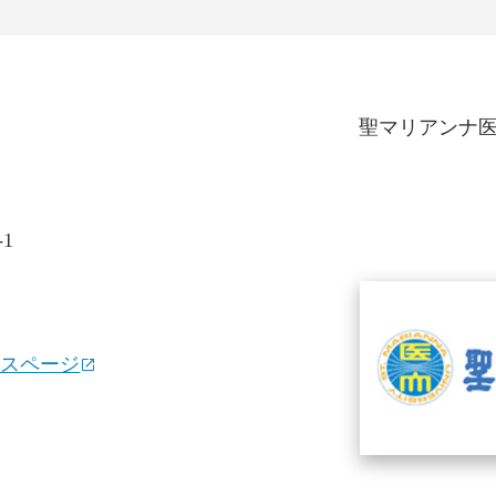
聖マリアンナ医
1
セスページ