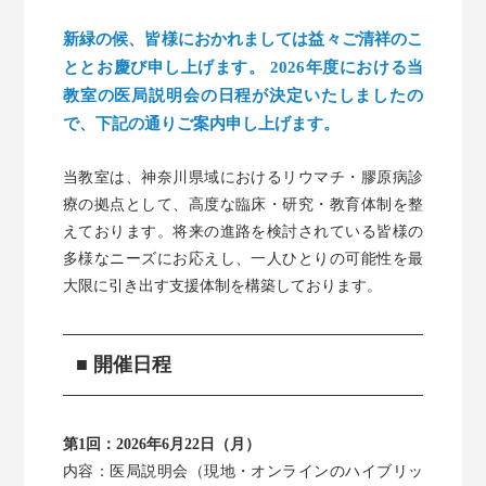
HOME
新緑の候、皆様におかれましては益々ご清祥のこ
ととお慶び申し上げます。 2026年度における当
教室の医局説明会の日程が決定いたしましたの
当科の紹介
で、下記の通りご案内申し上げます。
診療案内
当教室は、神奈川県域におけるリウマチ・膠原病診
療の拠点として、高度な臨床・研究・教育体制を整
入局・研修案内
えております。将来の進路を検討されている皆様の
多様なニーズにお応えし、一人ひとりの可能性を最
診療・研究実績
大限に引き出す支援体制を構築しております。
地域・医療連携
■ 開催日程
同門会ページ
第1回：2026年6月22日（月）
内容：医局説明会（現地・オンラインのハイブリッ