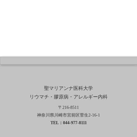
聖マリアンナ医科大学
リウマチ・膠原病・アレルギー内科
〒
216-8511
神奈川県
川崎市宮前区
菅生2-16-1
TEL：
044-977-8111